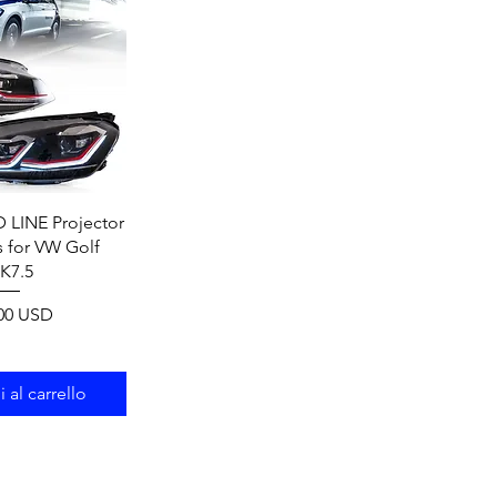
a rapida
D LINE Projector
s for VW Golf
K7.5
zo
00 USD
 al carrello