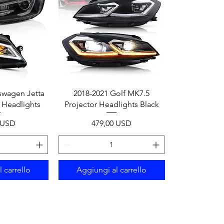
apida
Vista rapida
swagen Jetta
2018-2021 Golf MK7.5
 Headlights
Projector Headlights Black
Prezzo
 USD
479,00 USD
 carrello
Aggiungi al carrello