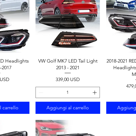
apida
Vista rapida
Vist
D Headlights
VW Golf MK7 LED Tail Light
2018-2021 RE
5-2017
2013 - 2021
Headlight
M
Prezzo
 USD
339,00 USD
Prez
479,
 carrello
Aggiungi al carrello
Aggiungi