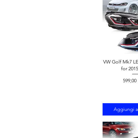
Vista r
VW Golf Mk7 LE
for 201
Prezzo
599,00
Aggiungi al