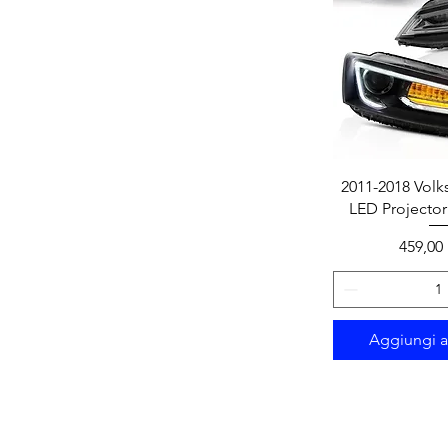
Vista r
2011-2018 Volk
LED Projector
Prezzo
459,00
Aggiungi al