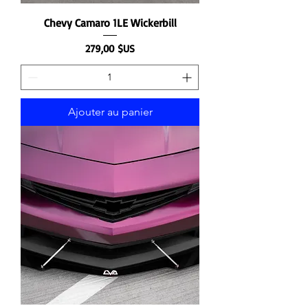
Chevy Camaro 1LE Wickerbill
Prix
279,00 $US
Ajouter au panier