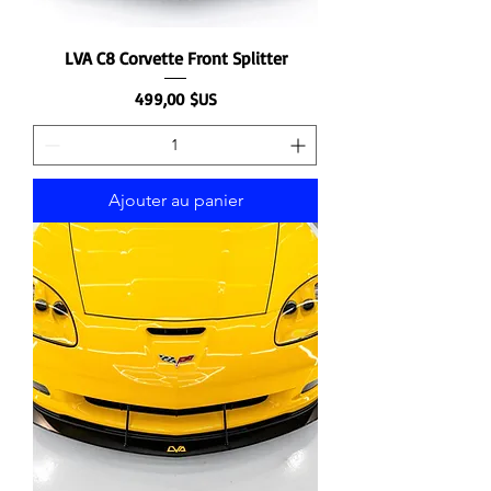
LVA C8 Corvette Front Splitter
Prix
499,00 $US
Ajouter au panier