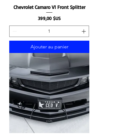
Chevrolet Camaro V1 Front Splitter
Prix
399,00 $US
Ajouter au panier