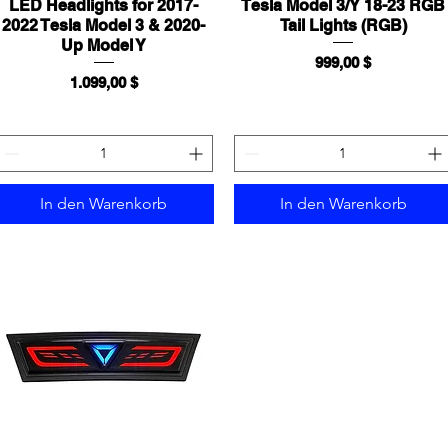
LED Headlights for 2017-
Schnellansicht
Tesla Model 3/Y 18-23 RGB
Schnellansicht
2022 Tesla Model 3 & 2020-
Tail Lights (RGB)
Up Model Y
Preis
999,00 $
Preis
1.099,00 $
In den Warenkorb
In den Warenkorb