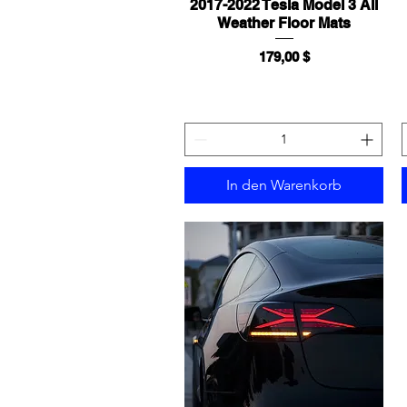
2017-2022 Tesla Model 3 All
Schnellansicht
Weather Floor Mats
Preis
179,00 $
In den Warenkorb