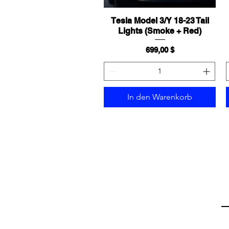
Tesla Model 3/Y 18-23 Tail
Schnellansicht
Lights (Smoke + Red)
Preis
699,00 $
In den Warenkorb
Em