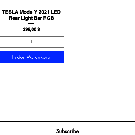
TESLA Model Y 2021 LED
Schnellansicht
Rear Light Bar RGB
Preis
299,00 $
In den Warenkorb
Join our mailing list
ail
Subscribe