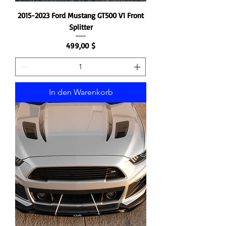
2015-2023 Ford Mustang GT500 V1 Front
Splitter
Preis
499,00 $
In den Warenkorb