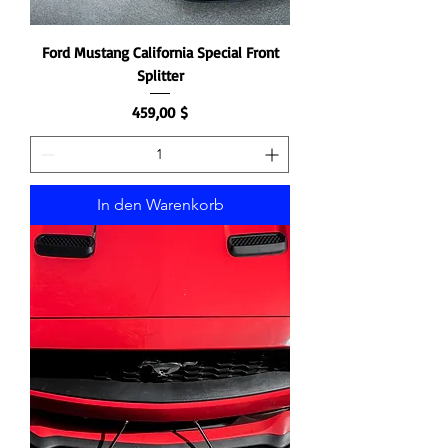
Ford Mustang California Special Front
Splitter
Preis
459,00 $
In den Warenkorb