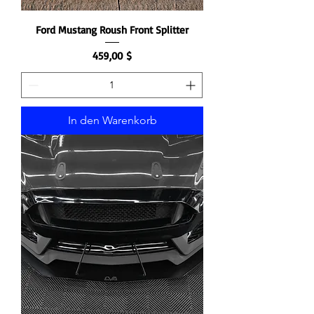
Ford Mustang Roush Front Splitter
Preis
459,00 $
In den Warenkorb