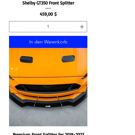
Shelby GT350 Front Splitter
Preis
459,00 $
In den Warenkorb
Premium Front Splitter for 2018-2023