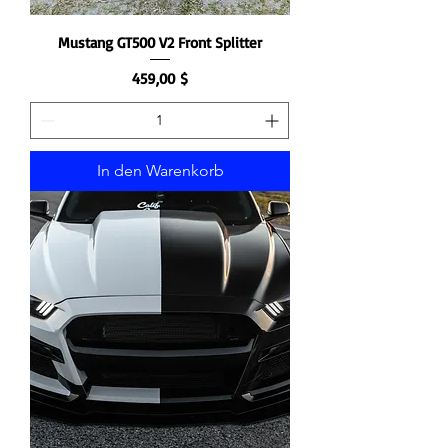
Mustang GT500 V2 Front Splitter
Preis
459,00 $
In den Warenkorb