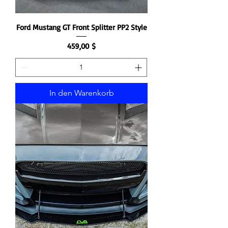
Ford Mustang GT Front Splitter PP2 Style
Preis
459,00 $
In den Warenkorb