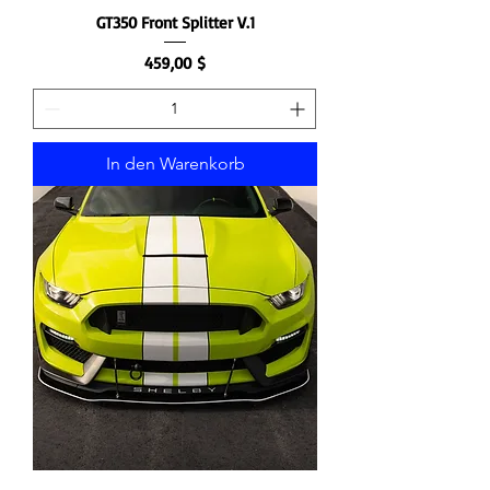
GT350 Front Splitter V.1
Preis
459,00 $
In den Warenkorb