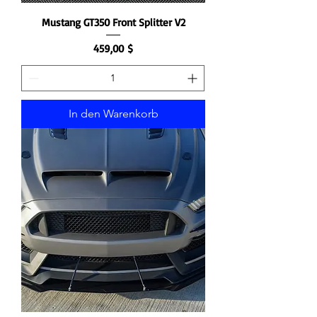
Mustang GT350 Front Splitter V2
Preis
459,00 $
In den Warenkorb